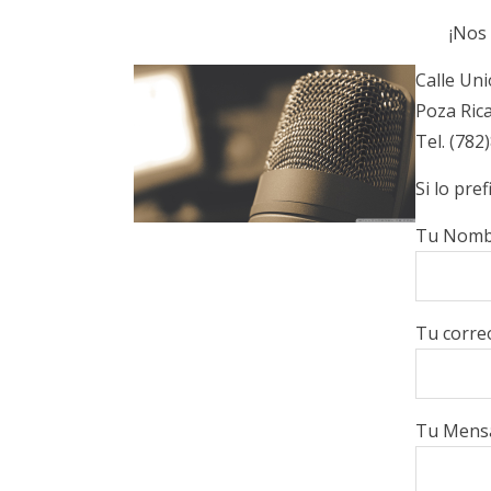
¡Nos 
Calle Un
Poza Rica
Tel. (782
Si lo pre
Tu Nombr
Tu correo
Tu Mens