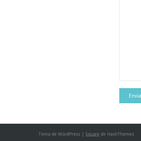
Tema de WordPress
|
Square
de HashThemes