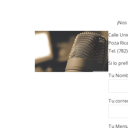
¡Nos 
Calle Un
Poza Rica
Tel. (782
Si lo pre
Tu Nombr
Tu correo
Tu Mens