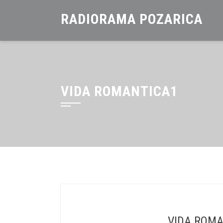
Saltar
RADIORAMA POZARICA
al
contenido
VIDA ROMANTICA1
VIDA ROMA